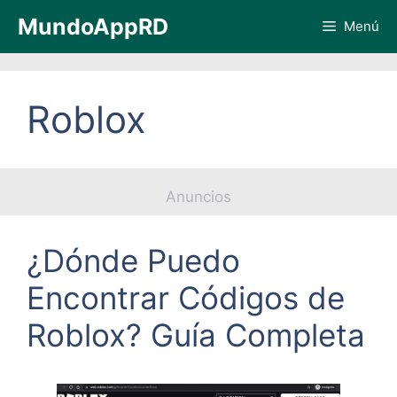
Saltar
MundoAppRD
Menú
al
contenido
Roblox
Anuncios
¿Dónde Puedo
Encontrar Códigos de
Roblox? Guía Completa