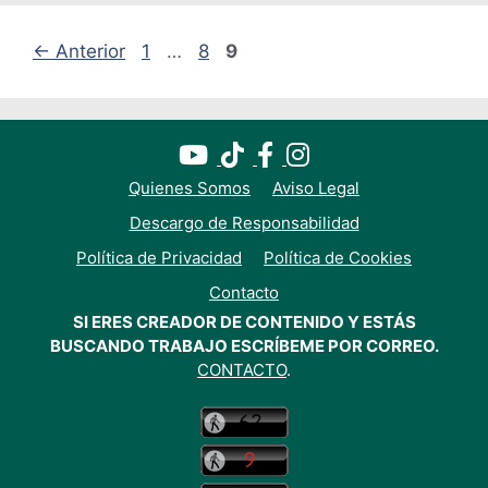
Página
Página
Página
←
Anterior
1
…
8
9
Quienes Somos
Aviso Legal
Descargo de Responsabilidad
Política de Privacidad
Política de Cookies
Contacto
SI ERES CREADOR DE CONTENIDO Y ESTÁS
BUSCANDO TRABAJO ESCRÍBEME POR CORREO.
CONTACTO
.