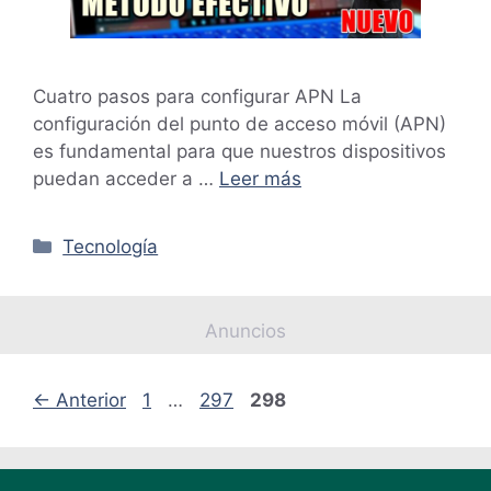
Cuatro pasos para configurar APN La
configuración del punto de acceso móvil (APN)
es fundamental para que nuestros dispositivos
puedan acceder a …
Leer más
Categorías
Tecnología
Anuncios
Página
Página
Página
←
Anterior
1
…
297
298