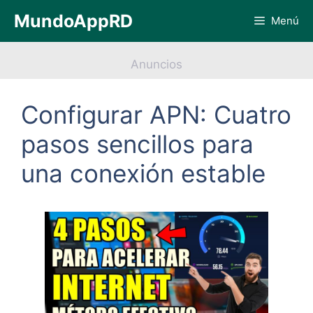
Saltar
MundoAppRD
Menú
al
contenido
Anuncios
Configurar APN: Cuatro
pasos sencillos para
una conexión estable