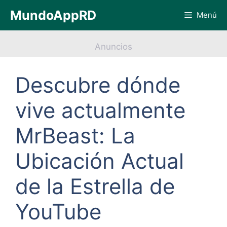
Saltar
MundoAppRD
Menú
al
contenido
Anuncios
Descubre dónde
vive actualmente
MrBeast: La
Ubicación Actual
de la Estrella de
YouTube