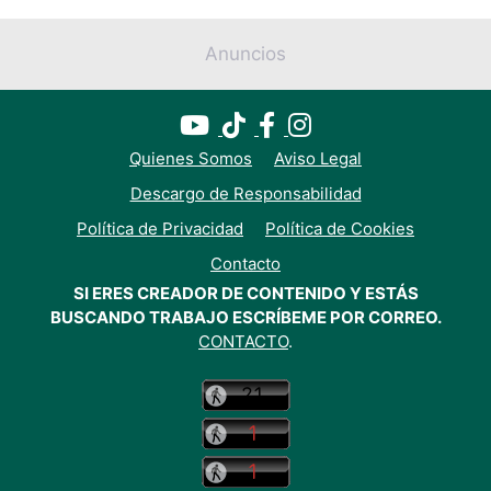
Anuncios
Quienes Somos
Aviso Legal
Descargo de Responsabilidad
Política de Privacidad
Política de Cookies
Contacto
SI ERES CREADOR DE CONTENIDO Y ESTÁS
BUSCANDO TRABAJO ESCRÍBEME POR CORREO.
CONTACTO
.