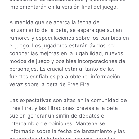
implementarán en la versión final del juego.
A medida que se acerca la fecha de
lanzamiento de la beta, se espera que surjan
rumores y especulaciones sobre los cambios en
el juego. Los jugadores estarán ávidos por
conocer las mejoras en la jugabilidad, nuevos
modos de juego y posibles incorporaciones de
personajes. Es crucial estar al tanto de las
fuentes confiables para obtener información
veraz sobre la beta de Free Fire.
Las expectativas son altas en la comunidad de
Free Fire, y las filtraciones previas a la beta
suelen generar un sinfín de debates e
intercambio de opiniones. Mantenerse
informado sobre la fecha de lanzamiento y las
novedades de la beta es esencial para los