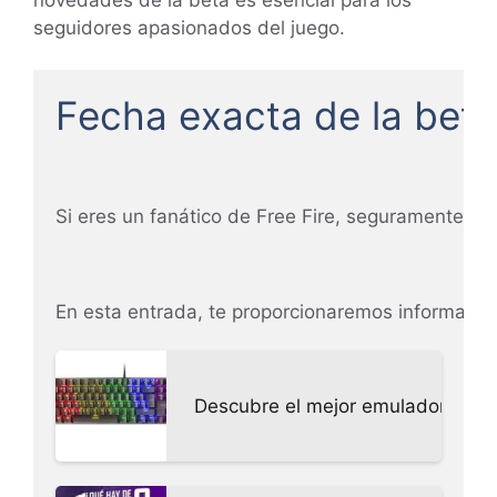
seguidores apasionados del juego.
Fecha exacta de la beta 
Si eres un fanático de Free Fire, seguramente e
En esta entrada, te proporcionaremos información
Descubre el mejor emulador para 