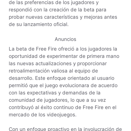
de las preferencias de los jugadores y
respondió con la creación de la beta para
probar nuevas características y mejoras antes
de su lanzamiento oficial.
Anuncios
La beta de Free Fire ofreció a los jugadores la
oportunidad de experimentar de primera mano
las nuevas actualizaciones y proporcionar
retroalimentación valiosa al equipo de
desarrollo. Este enfoque orientado al usuario
permitió que el juego evolucionara de acuerdo
con las expectativas y demandas de la
comunidad de jugadores, lo que a su vez
contribuyó al éxito continuo de Free Fire en el
mercado de los videojuegos.
Con un enfoque proactivo en la involucración de