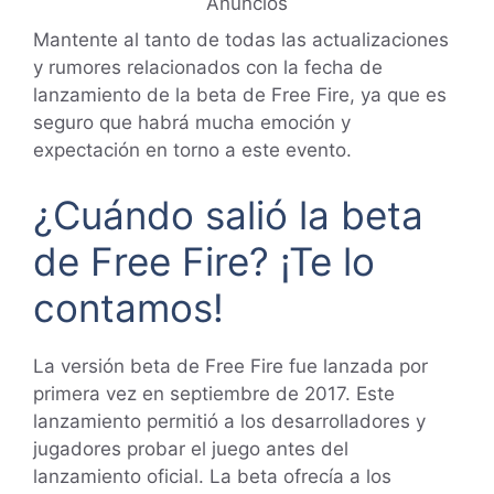
Anuncios
Mantente al tanto de todas las actualizaciones
y rumores relacionados con la fecha de
lanzamiento de la beta de Free Fire, ya que es
seguro que habrá mucha emoción y
expectación en torno a este evento.
¿Cuándo salió la beta
de Free Fire? ¡Te lo
contamos!
La versión beta de Free Fire fue lanzada por
primera vez en septiembre de 2017. Este
lanzamiento permitió a los desarrolladores y
jugadores probar el juego antes del
lanzamiento oficial. La beta ofrecía a los