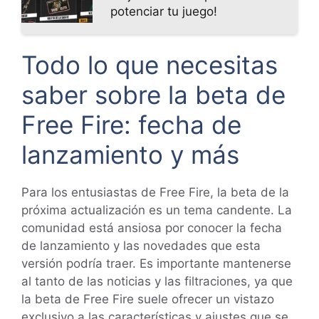
potenciar tu juego!
Todo lo que necesitas
saber sobre la beta de
Free Fire: fecha de
lanzamiento y más
Para los entusiastas de Free Fire, la beta de la
próxima actualización es un tema candente. La
comunidad está ansiosa por conocer la fecha
de lanzamiento y las novedades que esta
versión podría traer. Es importante mantenerse
al tanto de las noticias y las filtraciones, ya que
la beta de Free Fire suele ofrecer un vistazo
exclusivo a las características y ajustes que se