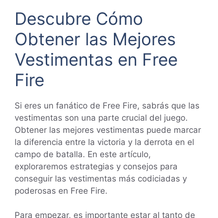
Descubre Cómo
Obtener las Mejores
Vestimentas en Free
Fire
Si eres un fanático de Free Fire, sabrás que las
vestimentas son una parte crucial del juego.
Obtener las mejores vestimentas puede marcar
la diferencia entre la victoria y la derrota en el
campo de batalla. En este artículo,
exploraremos estrategias y consejos para
conseguir las vestimentas más codiciadas y
poderosas en Free Fire.
Para empezar, es importante estar al tanto de