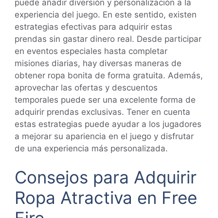
puede añadir diversión y personalización a la
experiencia del juego. En este sentido, existen
estrategias efectivas para adquirir estas
prendas sin gastar dinero real. Desde participar
en eventos especiales hasta completar
misiones diarias, hay diversas maneras de
obtener ropa bonita de forma gratuita. Además,
aprovechar las ofertas y descuentos
temporales puede ser una excelente forma de
adquirir prendas exclusivas. Tener en cuenta
estas estrategias puede ayudar a los jugadores
a mejorar su apariencia en el juego y disfrutar
de una experiencia más personalizada.
Consejos para Adquirir
Ropa Atractiva en Free