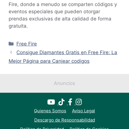
Fire, donde a menudo se comparten códigos y
eventos especiales que pueden otorgar
prendas exclusivas de alta calidad de forma
gratuita.
Categorías
Free Fire
Consigue Diamantes Gratis en Free Fire: La
Mejor Página para Canjear codigos
Anuncios
Quienes Somos
Aviso Legal
Descargo de Responsabilidad