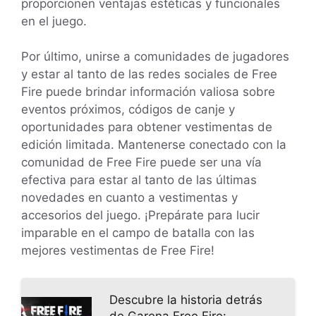
proporcionen ventajas estéticas y funcionales
en el juego.
Por último, unirse a comunidades de jugadores
y estar al tanto de las redes sociales de Free
Fire puede brindar información valiosa sobre
eventos próximos, códigos de canje y
oportunidades para obtener vestimentas de
edición limitada. Mantenerse conectado con la
comunidad de Free Fire puede ser una vía
efectiva para estar al tanto de las últimas
novedades en cuanto a vestimentas y
accesorios del juego. ¡Prepárate para lucir
imparable en el campo de batalla con las
mejores vestimentas de Free Fire!
Descubre la historia detrás
de Garena Free Fire: