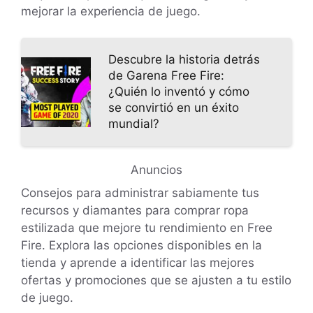
mejorar la experiencia de juego.
Descubre la historia detrás
de Garena Free Fire:
¿Quién lo inventó y cómo
se convirtió en un éxito
mundial?
Anuncios
Consejos para administrar sabiamente tus
recursos y diamantes para comprar ropa
estilizada que mejore tu rendimiento en Free
Fire. Explora las opciones disponibles en la
tienda y aprende a identificar las mejores
ofertas y promociones que se ajusten a tu estilo
de juego.